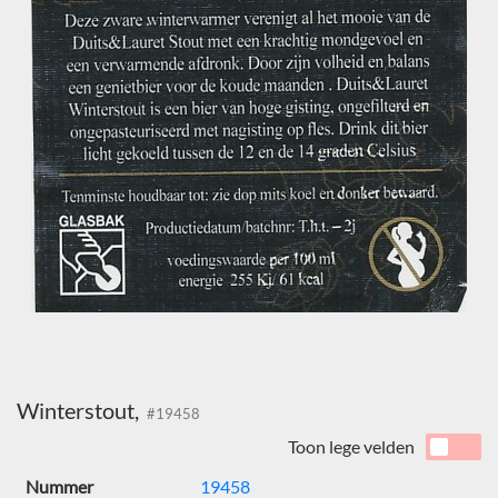
Winterstout,
#19458
Toon lege velden
Nummer
19458