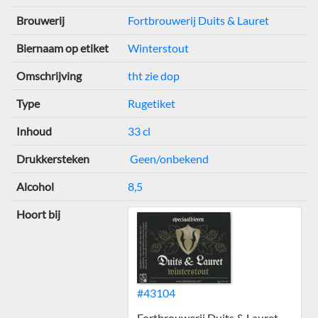
Brouwerij
Fortbrouwerij Duits & Lauret
Biernaam op etiket
Winterstout
Omschrijving
tht zie dop
Type
Rugetiket
Inhoud
33 cl
Drukkersteken
Geen/onbekend
Alcohol
8,5
Hoort bij
#43104
Fortbrouwerij Duits & Lauret