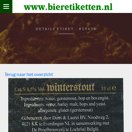
www.bieretiketten.nl
Home
verzamelen
DETAILS ETIKET - #19458
De bierkaart
Bezoekers
Terug naar het overzicht