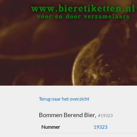
www.bieretiketten.nl
voor én door verzamelaars
Terug naar het overzicht
Bommen Berend Bier,
#19323
Nummer
19323