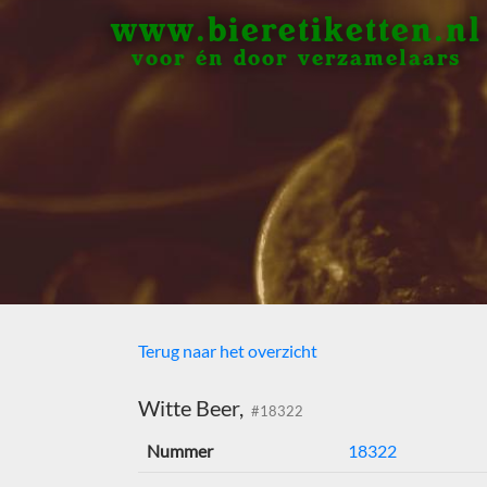
www.bieretiketten.nl
voor én door verzamelaars
Terug naar het overzicht
Witte Beer,
#18322
Nummer
18322