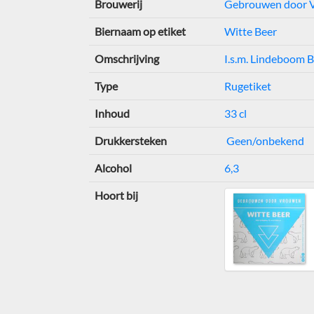
Brouwerij
Gebrouwen door 
Biernaam op etiket
Witte Beer
Omschrijving
I.s.m. Lindeboom B
Type
Rugetiket
Inhoud
33 cl
Drukkersteken
Geen/onbekend
Alcohol
6,3
Hoort bij