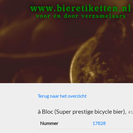
www.bieretiketten.nl
voor én door verzamelaars
Terug naar het overzicht
à Bloc (Super prestige bicycle bier),
#1
Nummer
17828