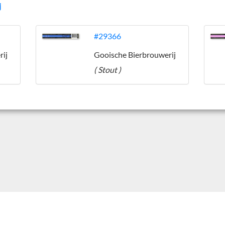
j
#29366
rij
Gooische Bierbrouwerij
( Stout )