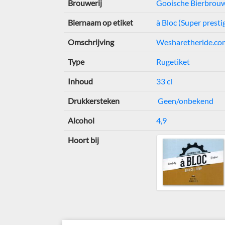
Brouwerij
Gooische Bierbrouw
Biernaam op etiket
à Bloc (Super prestig
Omschrijving
Wesharetheride.co
Type
Rugetiket
Inhoud
33 cl
Drukkersteken
Geen/onbekend
Alcohol
4,9
Hoort bij