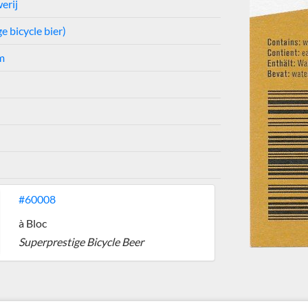
erij
e bicycle bier)
m
#60008
à Bloc
Superprestige Bicycle Beer