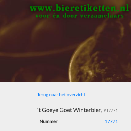
www.bieretiketten.nl
voor én door verzamelaars
Terug naar het overzicht
't Goeye Goet Winterbier,
#17771
Nummer
17771