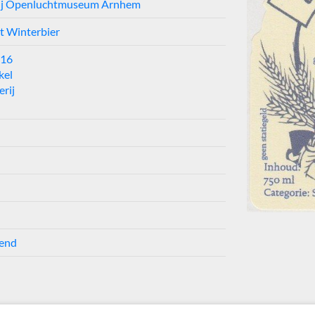
ij Openluchtmuseum Arnhem
t Winterbier
016
kel
rij
end