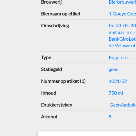
Brouwerij
Bierbrouwer
Biernaam op etiket
't Goeye Goe
Omschrijving
tht 31-05-2
met aar in cir
BankGiroLote
de Veluwe.nl
Type
Rugetiket
Statiegeld
geen
Nummer op etiket (1)
1021/52
Inhoud
750 ml
Drukkersteken
Geen/onbek
Alcohol
8