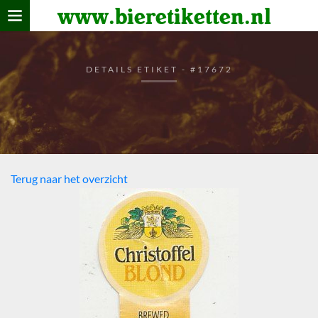
www.bieretiketten.nl
Home
verzamelen
DETAILS ETIKET - #17672
De bierkaart
Bezoekers
Terug naar het overzicht