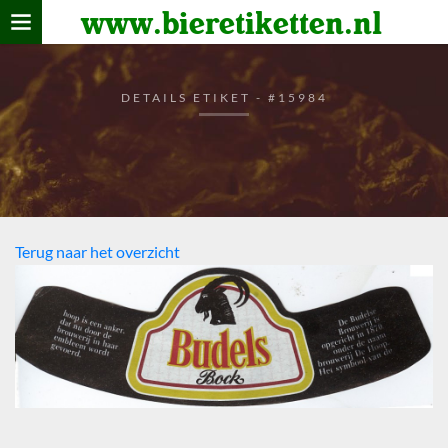
www.bieretiketten.nl
Home
verzamelen
DETAILS ETIKET - #15984
De bierkaart
Bezoekers
Terug naar het overzicht