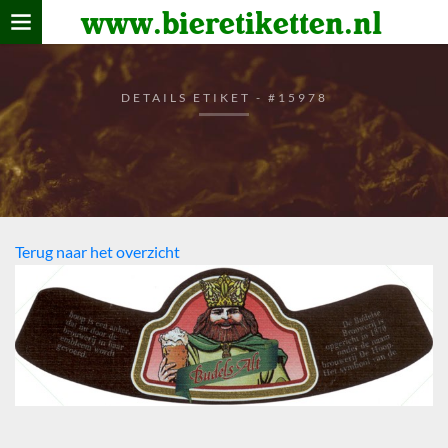
www.bieretiketten.nl
Home
verzamelen
DETAILS ETIKET - #15978
De bierkaart
Bezoekers
Terug naar het overzicht