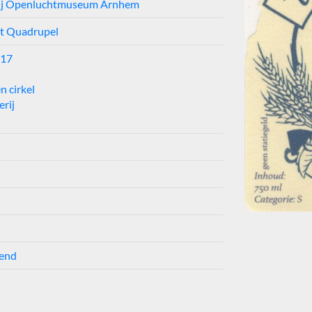
ij Openluchtmuseum Arnhem
et Quadrupel
017
n cirkel
rij
end