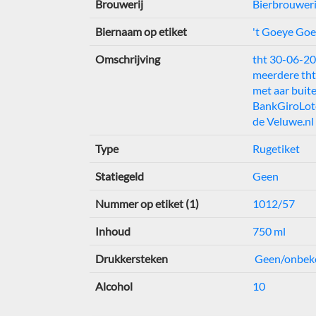
Brouwerij
Bierbrouwer
Biernaam op etiket
't Goeye Go
Omschrijving
tht 30-06-2
meerdere tht
met aar buite
BankGiroLote
de Veluwe.nl
Type
Rugetiket
Statiegeld
Geen
Nummer op etiket (1)
1012/57
Inhoud
750 ml
Drukkersteken
Geen/onbek
Alcohol
10