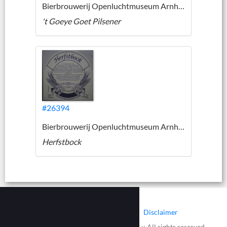
Bierbrouwerij Openluchtmuseum Arnhem
't Goeye Goet Pilsener
#26394
Bierbrouwerij Openluchtmuseum Arnhem
Herfstbock
|
|
Contact
Cookies
Disclaimer
© 2002 - 2026 :: www.bieretiketten.nl :: All rights reserved.