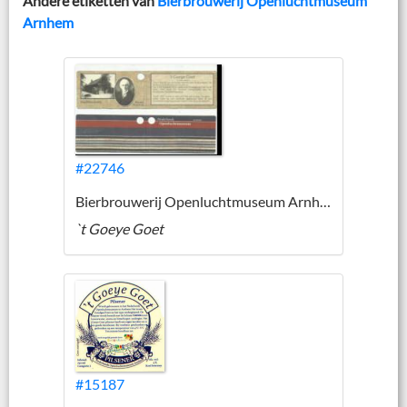
Andere etiketten van
Bierbrouwerij Openluchtmuseum
Arnhem
#22746
Bierbrouwerij Openluchtmuseum Arnhem
`t Goeye Goet
#15187