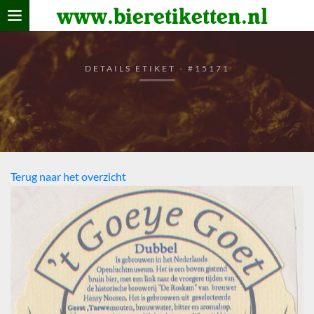
www.bieretiketten.nl
Home
verzamelen
DETAILS ETIKET - #15171
De bierkaart
Bezoekers
Terug naar het overzicht