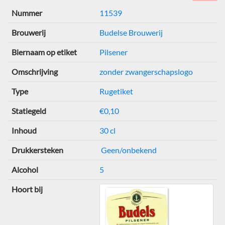
Nummer
11539
Brouwerij
Budelse Brouwerij
Biernaam op etiket
Pilsener
Omschrijving
zonder zwangerschapslogo
Type
Rugetiket
Statiegeld
€0,10
Inhoud
30 cl
Drukkersteken
Geen/onbekend
Alcohol
5
Hoort bij