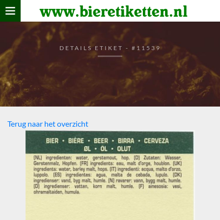
www.bieretiketten.nl
Home
verzamelen
DETAILS ETIKET - #11539
De bierkaart
Bezoekers
Terug naar het overzicht