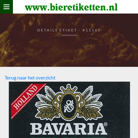
www.bieretiketten.nl
Home
verzamelen
DETAILS ETIKET - #11165
De bierkaart
Bezoekers
Terug naar het overzicht