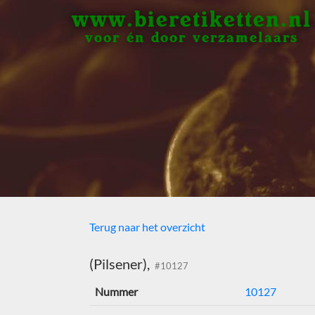
www.bieretiketten.nl
voor én door verzamelaars
Terug naar het overzicht
(Pilsener),
#10127
Nummer
10127