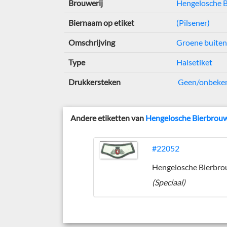
Brouwerij
Hengelosche B
Biernaam op etiket
(Pilsener)
Omschrijving
Groene buite
Type
Halsetiket
Drukkersteken
Geen/onbeke
Andere etiketten van
Hengelosche Bierbrouw
#22052
(Speciaal)