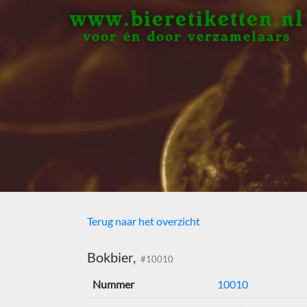
www.bieretiketten.nl
voor én door verzamelaars
Terug naar het overzicht
Bokbier,
#10010
Nummer
10010