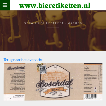
www.bieretiketten.nl
Home
verzamelen
DETAILS BUIKETIKET - #99850
De bierkaart
Bezoekers
Terug naar het overzicht