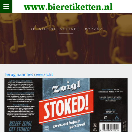
www.bieretiketten.nl
Home
verzamelen
DETAILS BUIKETIKET - #99749
De bierkaart
Bezoekers
Terug naar het overzicht