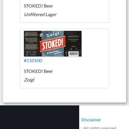
STOKED! Beer
Unfiltered Lager
#110100
STOKED! Beer
Zoigl
|
|
Contact
Cookies
Disclaimer
© 2002 - 2026 :: www.bieretiketten.nl :: All rights reserved.