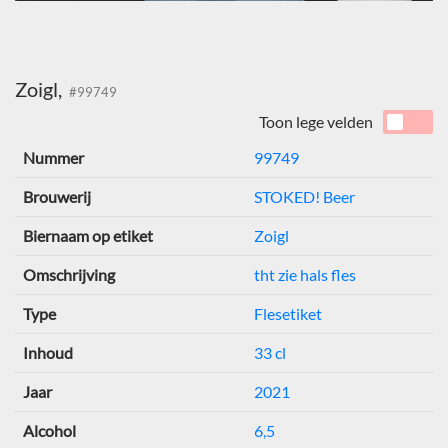
Zoigl,
#99749
Toon lege velden
Nummer
99749
Brouwerij
STOKED! Beer
Biernaam op etiket
Zoigl
Omschrijving
tht zie hals fles
Type
Flesetiket
Inhoud
33 cl
Jaar
2021
Alcohol
6,5