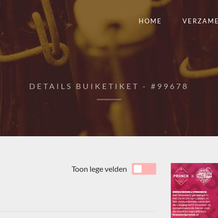
HOME
VERZAM
DETAILS BUIKETIKET - #99678
Toon lege velden