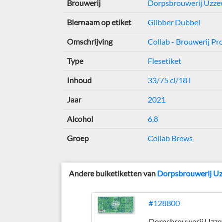
Brouwerij
Dorpsbrouwerij Uzz
Biernaam op etiket
Glibber Dubbel
Omschrijving
Collab - Brouwerij P
Type
Flesetiket
Inhoud
33/75 cl/18 l
Jaar
2021
Alcohol
6,8
Groep
Collab Brews
Andere buiketiketten van
Dorpsbrouwerij U
#128800