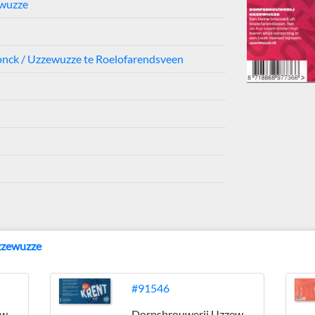
ewuzze
ronck / Uzzewuzze te Roelofarendsveen
zzewuzze
#91546
Dorpsbrouwerij Uzzewuzze
Dorpsbrouwerij Uzzewuzze