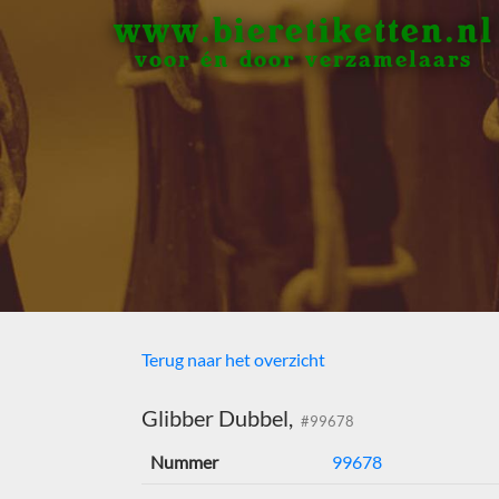
www.bieretiketten.nl
voor én door verzamelaars
Terug naar het overzicht
Glibber Dubbel,
#99678
Nummer
99678