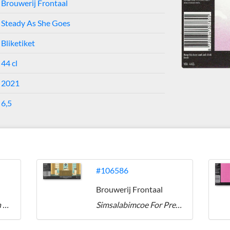
Brouwerij Frontaal
Steady As She Goes
Bliketiket
44 cl
2021
6,5
#106586
Brouwerij Frontaal
The Space In Between NEIPA
Simsalabimcoe For President