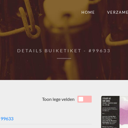
HOME
VERZAM
DETAILS BUIKETIKET - #99633
Toon lege velden
99633