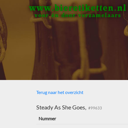
www.bieretiketten.nl
voor én door verzamelaars
Terug naar het overzicht
Steady As She Goes,
#99633
Nummer