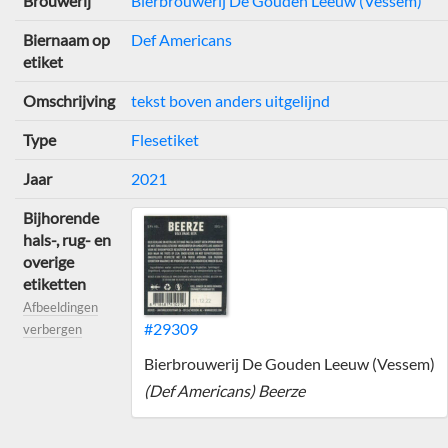
Brouwerij
Bierbrouwerij De Gouden Leeuw (Vessem)
Biernaam op
Def Americans
etiket
Omschrijving
tekst boven anders uitgelijnd
Type
Flesetiket
Jaar
2021
Bijhorende
hals-, rug- en
overige
etiketten
Afbeeldingen
#29309
verbergen
Bierbrouwerij De Gouden Leeuw (Vessem)
(Def Americans) Beerze