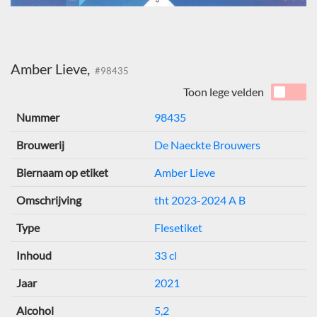
Amber Lieve,
#98435
Toon lege velden
Nummer
98435
Brouwerij
De Naeckte Brouwers
Biernaam op etiket
Amber Lieve
Omschrijving
tht 2023-2024 A B
Type
Flesetiket
Inhoud
33 cl
Jaar
2021
Alcohol
5,2