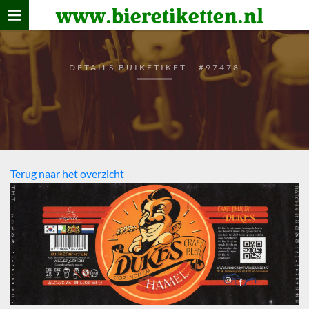
www.bieretiketten.nl
Home
verzamelen
DETAILS BUIKETIKET - #97478
De bierkaart
Bezoekers
Terug naar het overzicht