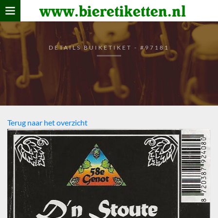
www.bieretiketten.nl
Home
verzamelen
DETAILS BUIKETIKET - #97181
De bierkaart
Bezoekers
Terug naar het overzicht