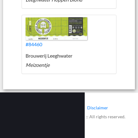
#84460
Brouwerij Leeghwater
Meizoentje
|
|
Contact
Cookies
Disclaimer
© 2002 - 2026 :: www.bieretiketten.nl :: All rights reserved.