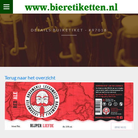
www.bieretiketten.nl
Home
verzamelen
DETAILS BUIKETIKET - #97018
De bierkaart
Bezoekers
Terug naar het overzicht