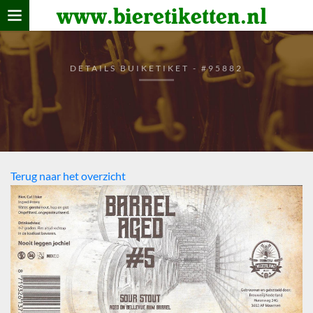
www.bieretiketten.nl
Home
verzamelen
DETAILS BUIKETIKET - #95882
De bierkaart
Bezoekers
Terug naar het overzicht