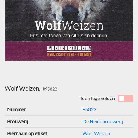
Wolf Weizen,
#95822
Toon lege velden
Nummer
95822
Brouwerij
De Heidebrouwerij
Biernaam op etiket
Wolf Weizen