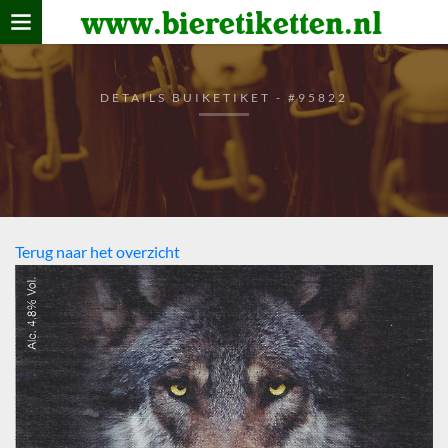
www.bieretiketten.nl
Home
verzamelen
DETAILS BUIKETIKET - #95822
De bierkaart
Bezoekers
Terug naar het overzicht