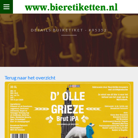
www.bieretiketten.nl
Home
verzamelen
DETAILS BUIKETIKET - #95352
De bierkaart
Bezoekers
Terug naar het overzicht