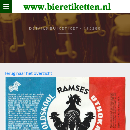
www.bieretiketten.nl
Home
verzamelen
DETAILS BUIKETIKET - #95280
De bierkaart
Bezoekers
Terug naar het overzicht