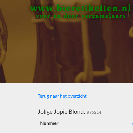
www.bieretiketten.nl
voor én door verzamelaars
Terug naar het overzicht
Jolige Jopie Blond,
#95214
Nummer