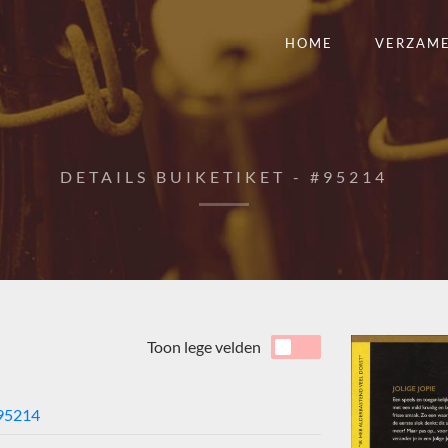
HOME
VERZAM
DETAILS BUIKETIKET - #95214
Toon lege velden
95214