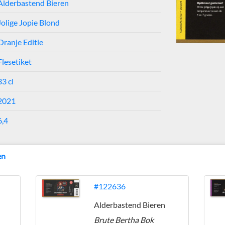
Alderbastend Bieren
Jolige Jopie Blond
Oranje Editie
Flesetiket
33 cl
2021
6,4
en
#122636
Alderbastend Bieren
Brute Bertha Bok