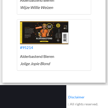
Alderbastend Bieren
Wijze Willie Weizen
#95214
Alderbastend Bieren
Jolige Jopie Blond
|
|
Contact
Cookies
Disclaimer
© 2002 - 2026 :: www.bieretiketten.nl :: All rights reserved.