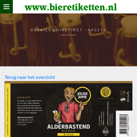
www.bieretiketten.nl
Home
verzamelen
DETAILS BUIKETIKET - #95213
De bierkaart
Bezoekers
Terug naar het overzicht