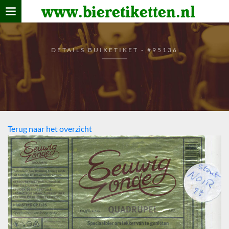
www.bieretiketten.nl
Home
verzamelen
DETAILS BUIKETIKET - #95136
De bierkaart
Bezoekers
Terug naar het overzicht