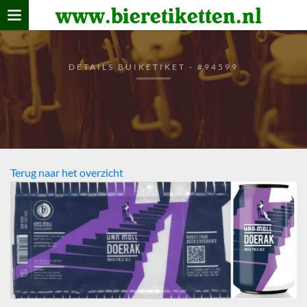
www.bieretiketten.nl
Home
verzamelen
DETAILS BUIKETIKET - #94599
De bierkaart
Bezoekers
Terug naar het overzicht