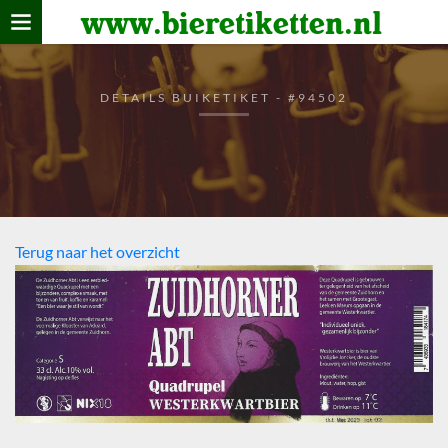
www.bieretiketten.nl
Home
verzamelen
DETAILS BUIKETIKET - #94502
De bierkaart
Bezoekers
Terug naar het overzicht