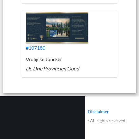
#107180
Vrolijcke Joncker
De Drie Provincien Goud
|
|
Contact
Cookies
Disclaimer
© 2002 - 2026 :: www.bieretiketten.nl :: All rights reserved.