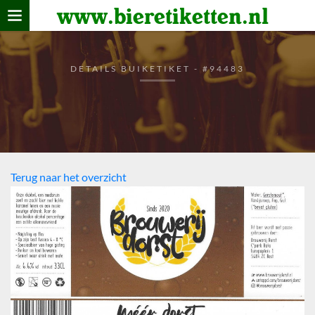
www.bieretiketten.nl
Home
verzamelen
DETAILS BUIKETIKET - #94483
De bierkaart
Bezoekers
Terug naar het overzicht