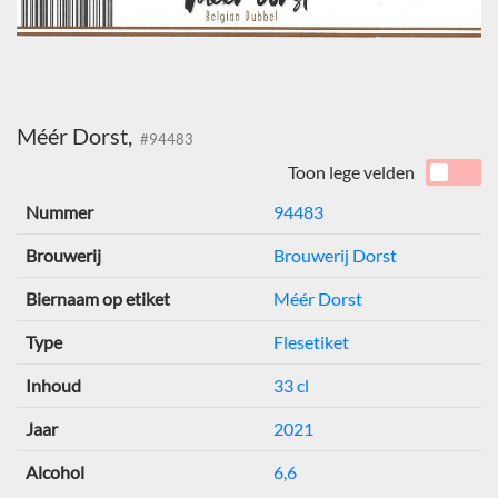
Méér Dorst,
#94483
Toon lege velden
Nummer
94483
Brouwerij
Brouwerij Dorst
Biernaam op etiket
Méér Dorst
Type
Flesetiket
Inhoud
33 cl
Jaar
2021
Alcohol
6,6