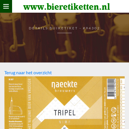
www.bieretiketten.nl
Home
verzamelen
DETAILS BUIKETIKET - #94302
De bierkaart
Bezoekers
Terug naar het overzicht