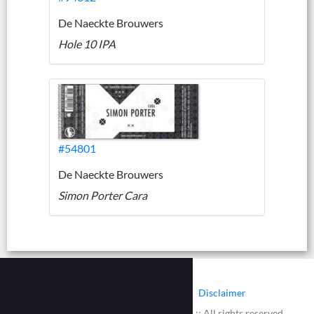
De Naeckte Brouwers
Hole 10 IPA
#54801
De Naeckte Brouwers
Simon Porter Cara
|
|
Contact
Cookies
Disclaimer
© 2002 - 2026 :: www.bieretiketten.nl :: All rights reserved.