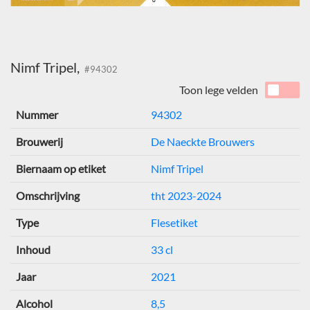
Nimf Tripel,
#94302
Toon lege velden
Nummer
94302
Brouwerij
De Naeckte Brouwers
Biernaam op etiket
Nimf Tripel
Omschrijving
tht 2023-2024
Type
Flesetiket
Inhoud
33 cl
Jaar
2021
Alcohol
8,5