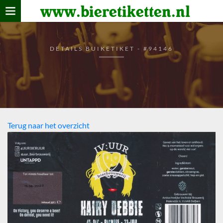
www.bieretiketten.nl
Home
verzamelen
DETAILS BUIKETIKET - #94146
De bierkaart
Bezoekers
Terug naar het overzicht