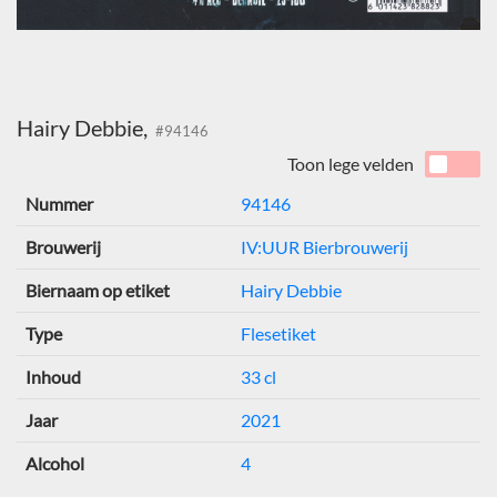
Hairy Debbie,
#94146
Toon lege velden
Nummer
94146
Brouwerij
IV:UUR Bierbrouwerij
Biernaam op etiket
Hairy Debbie
Type
Flesetiket
Inhoud
33 cl
Jaar
2021
Alcohol
4