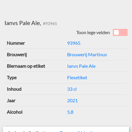
Ianvs Pale Ale,
#93965
Toon lege velden
Nummer
93965
Brouwerij
Brouwerij Martinus
Biernaam op etiket
Ianvs Pale Ale
Type
Flesetiket
Inhoud
33 cl
Jaar
2021
Alcohol
5,8