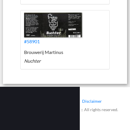
#58901
Brouwerij Martinus
Nuchter
|
|
Contact
Cookies
Disclaimer
© 2002 - 2026 :: www.bieretiketten.nl :: All rights reserved.