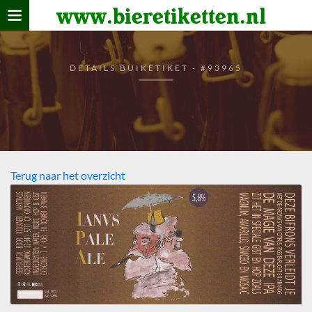
www.bieretiketten.nl
Home
verzamelen
DETAILS BUIKETIKET - #93965
De bierkaart
Bezoekers
Terug naar het overzicht