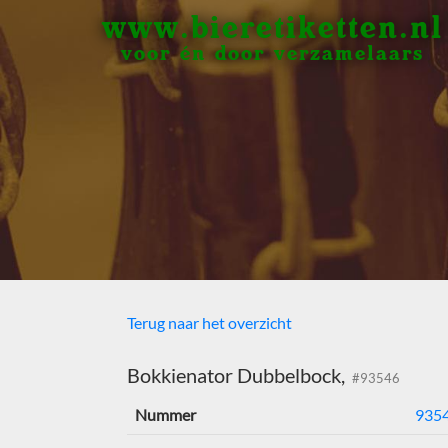
www.bieretiketten.nl
voor én door verzamelaars
Terug naar het overzicht
Bokkienator Dubbelbock,
#93546
Nummer
935