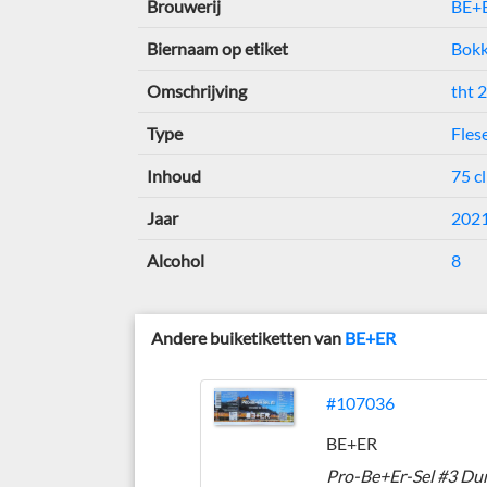
Brouwerij
BE+
Biernaam op etiket
Bokk
Omschrijving
tht 
Type
Fles
Inhoud
75 cl
Jaar
202
Alcohol
8
Andere buiketiketten van
BE+ER
#107036
BE+ER