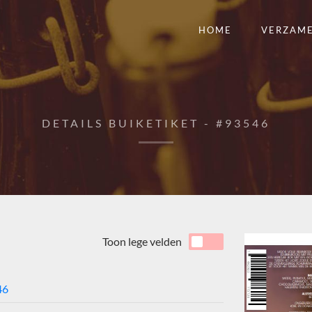
HOME
VERZAM
DETAILS BUIKETIKET - #93546
Toon lege velden
46