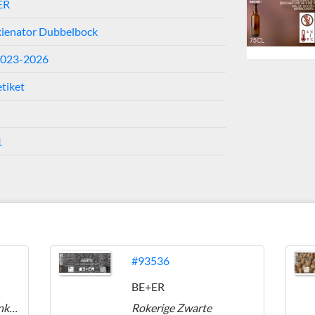
ER
ienator Dubbelbock
2023-2026
etiket
1
#93536
BE+ER
Pro-Be+Er-Sel #3 Dunkel Weizen
Rokerige Zwarte