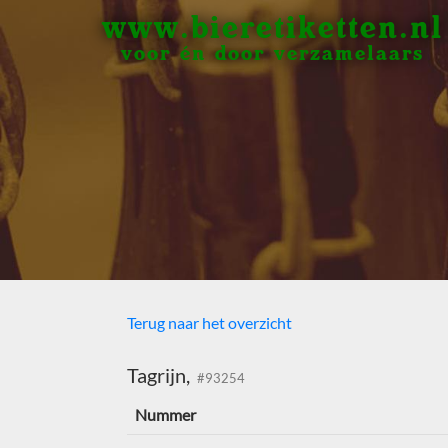
www.bieretiketten.nl
voor én door verzamelaars
Terug naar het overzicht
Tagrijn,
#93254
Nummer