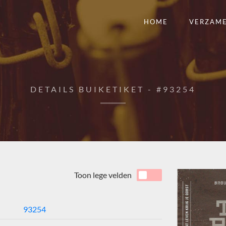
HOME
VERZAM
DETAILS BUIKETIKET - #93254
Toon lege velden
93254