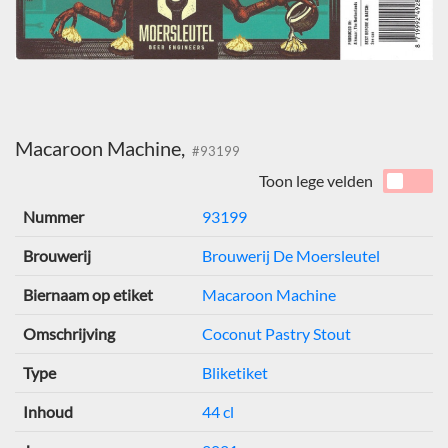
Macaroon Machine,
#93199
Toon lege velden
Nummer
93199
Brouwerij
Brouwerij De Moersleutel
Biernaam op etiket
Macaroon Machine
Omschrijving
Coconut Pastry Stout
Type
Bliketiket
Inhoud
44 cl