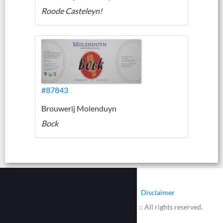
Roode Casteleyn!
#87843
Brouwerij Molenduyn
Bock
|
|
Contact
Cookies
Disclaimer
© 2002 - 2026 :: www.bieretiketten.nl :: All rights reserved.