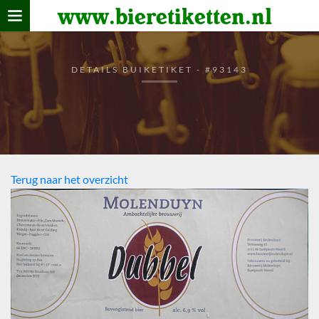
www.bieretiketten.nl
Home
verzamelen
DETAILS BUIKETIKET - #93143
De bierkaart
Bezoekers
Terug naar het overzicht