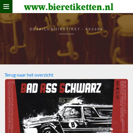
www.bieretiketten.nl
Home
verzamelen
DETAILS BUIKETIKET - #92686
De bierkaart
Bezoekers
Terug naar het overzicht