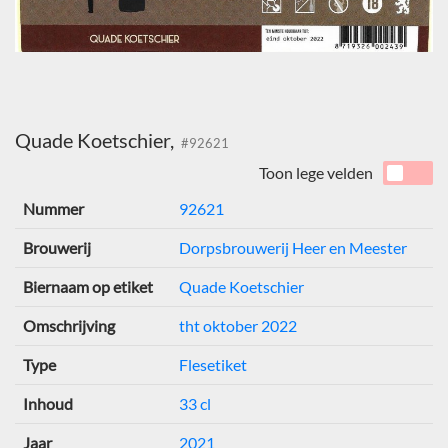
Quade Koetschier,
#92621
Toon lege velden
Nummer
92621
Brouwerij
Dorpsbrouwerij Heer en Meester
Biernaam op etiket
Quade Koetschier
Omschrijving
tht oktober 2022
Type
Flesetiket
Inhoud
33 cl
Jaar
2021