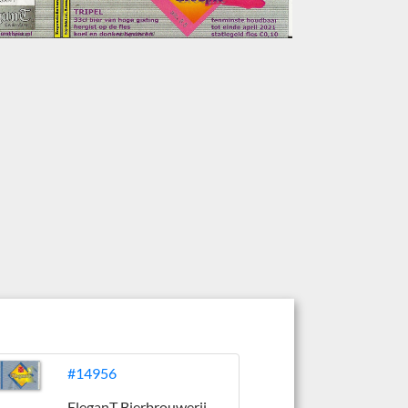
#14956
EleganT Bierbrouwerij