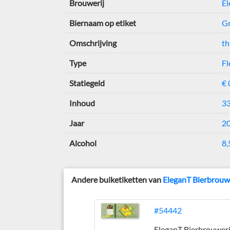
Brouwerij
El
Biernaam op etiket
G
Omschrijving
th
Type
Fl
Statiegeld
€ 
Inhoud
33
Jaar
2
Alcohol
8,
Andere buiketiketten van
EleganT Bierbrouw
#54442
EleganT Bierbrouweri