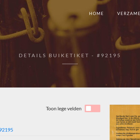
HOME
VERZAM
DETAILS BUIKETIKET - #92195
Toon lege velden
92195