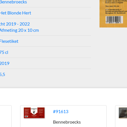
Bennebroecks
Het Blonde Hert
tht 2019 - 2022
Afmeting 20 x 10 cm
Flesetiket
75 cl
2019
5,5
#91613
Bennebroecks