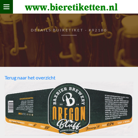
www.bieretiketten.nl
Home
verzamelen
DETAILS BUIKETIKET - #92180
De bierkaart
Bezoekers
Terug naar het overzicht