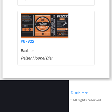
#87922
Baxbier
Peizer Hopbel Bier
|
|
Contact
Cookies
Disclaimer
© 2002 - 2026 :: www.bieretiketten.nl :: All rights reserved.