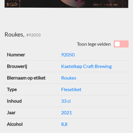
Roukes,
#92050
Toon lege velden
Nummer
92050
Brouwerij
Kaetelkøp Craft Brewing
Biernaam op etiket
Roukes
Type
Flesetiket
Inhoud
33 cl
Jaar
2021
Alcohol
8,8