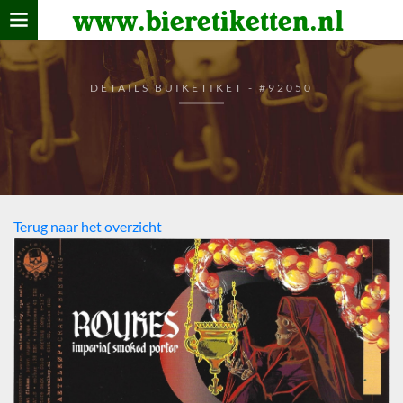
www.bieretiketten.nl
Home
verzamelen
DETAILS BUIKETIKET - #92050
De bierkaart
Bezoekers
Terug naar het overzicht