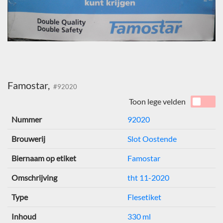
Famostar,
#92020
Toon lege velden
Nummer
92020
Brouwerij
Slot Oostende
Biernaam op etiket
Famostar
Omschrijving
tht 11-2020
Type
Flesetiket
Inhoud
330 ml