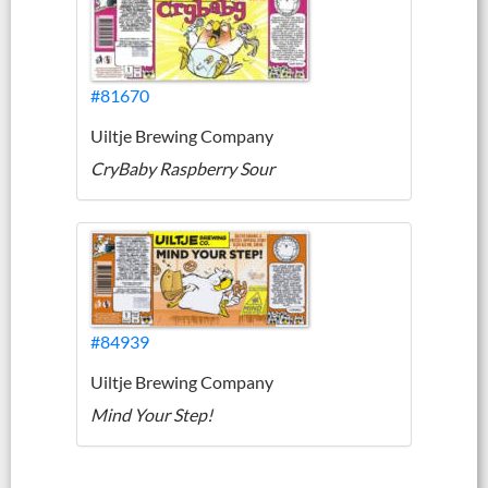
#81670
Uiltje Brewing Company
CryBaby Raspberry Sour
#84939
Uiltje Brewing Company
Mind Your Step!