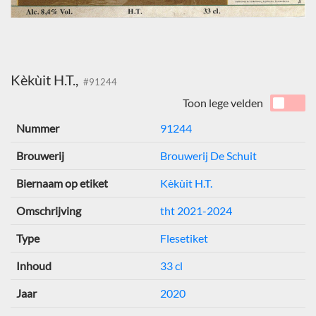
Kèkùit H.T.,
#91244
Toon lege velden
Nummer
91244
Brouwerij
Brouwerij De Schuit
Biernaam op etiket
Kèkùit H.T.
Omschrijving
tht 2021-2024
Type
Flesetiket
Inhoud
33 cl
Jaar
2020