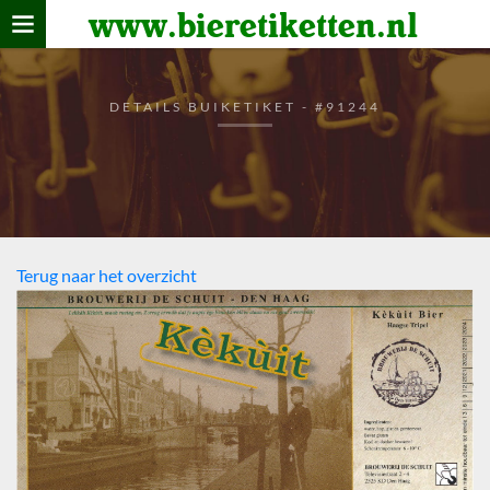
www.bieretiketten.nl
Home
verzamelen
DETAILS BUIKETIKET - #91244
De bierkaart
Bezoekers
Terug naar het overzicht