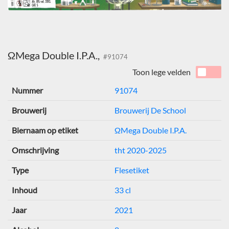
ΩMega Double I.P.A.,
#91074
Toon lege velden
Nummer
91074
Brouwerij
Brouwerij De School
Biernaam op etiket
ΩMega Double I.P.A.
Omschrijving
tht 2020-2025
Type
Flesetiket
Inhoud
33 cl
Jaar
2021