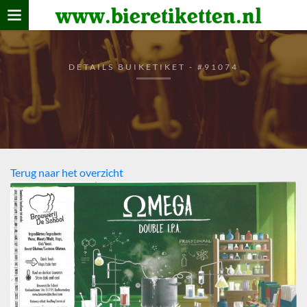
www.bieretiketten.nl
Home
verzamelen
DETAILS BUIKETIKET - #91074
De bierkaart
Bezoekers
Terug naar het overzicht